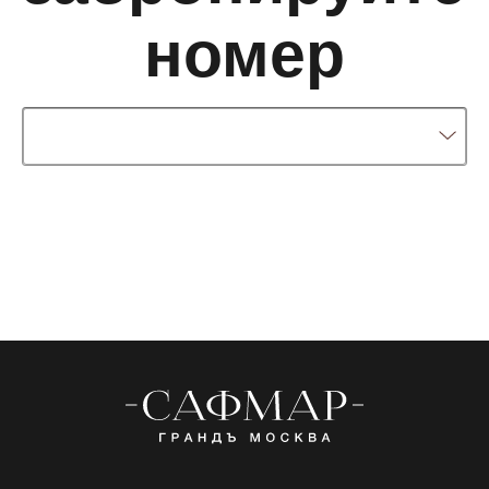
Номера
Питание
Мероприятия
Программа
Об отеле
Фитнес и СПА
лояльности
Спец.предложения
Галерея
Контакты
Новости
Тверская улица, 26/1, г. Москва
+7 (495) 937-00-00
reservation@marriott-moscow.ru